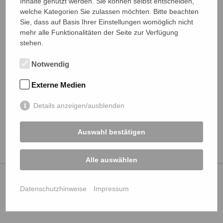
Vortragsreihe 2018/19
Inhalte genutzt werden. Sie können selbst entscheiden,
welche Kategorien Sie zulassen möchten. Bitte beachten
Sie, dass auf Basis Ihrer Einstellungen womöglich nicht
Wir freuen uns Sie auch in diesem Jahr die Veranstaltungen der
mehr alle Funktionalitäten der Seite zur Verfügung
Fachvereinigung Arbeitssicherheit für das Vortragsjahr 2018/19
stehen.
aufmerksam machen zu dürfen. In den Regionen Nürnberg,
Unterfranken und Oberfranken werden wieder interessante
Notwendig
Themen beleuchtet und im Anschluss diskutiert.
Externe Medien
Die Übersicht der Termine und die jeweiligen Einladungen können Sie
hier einsehen. Die Einladungen werden ein bis zwei Monate vor der
Details anzeigen/ausblenden
Veranstaltung in den jeweiligen "Veranstaltungen" eingestellt.
Auswahl bestätigen
Alle auswählen
VDSI Mitgliedschaft
Datenschutzhinweise
Impressum
FAQ
Mitglied werden
MEIN VDSI